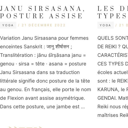
JANU SIRSASANA,
LES D
POSTURE ASSISE
TYPES
CATÉGORIES
CATÉGORIES
ÉTIQUETTES
ÉTIQ
21 DÉCEMBRE 2022
21 
YOGA
YOGA
Variation Janu Sirsasana pour femmes
QUELS SONT
enceintes Sanskrit : जानु शीर्षासन ;
DE REIKI ? 
Translitération : jānu śīrṣāsana janu =
CARACTÉRIS
genou · sirsa = tête · asana = posture
CES TYPES DE
Janu Sirsasana dans sa traduction
écoles actuel
littérale signifie donc posture de la tête
sont : le REIK
au genou. En français, elle porte le nom
KARUNA, le R
de Flexion avant assise asymétrique.
GENDAI. Math
Dans cette posture, une jambe est …
Reiki nous ré
maîtrises Rei
>>——–>