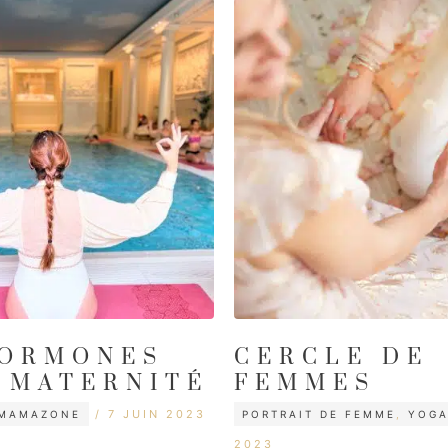
HORMONES
CERCLE DE
 MATERNITÉ
FEMMES
CATÉGORIES
ÉTIQUETTES
7 JUIN 2023
MAMAZONE
PORTRAIT DE FEMME
,
YOG
2023