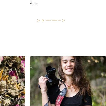
à …
>>——–>