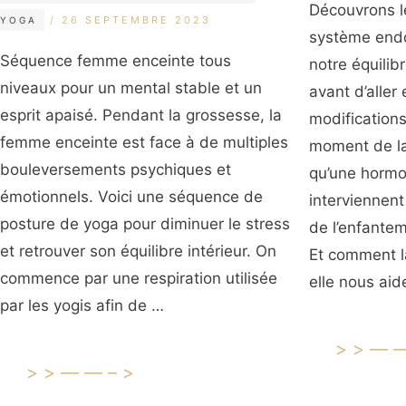
Découvrons l
ÉTIQUETTES
26 SEPTEMBRE 2023
YOGA
système endo
Séquence femme enceinte tous
notre équilib
niveaux pour un mental stable et un
avant d’aller 
esprit apaisé. Pendant la grossesse, la
modifications
femme enceinte est face à de multiples
moment de la
bouleversements psychiques et
qu’une hormo
émotionnels. Voici une séquence de
interviennent
posture de yoga pour diminuer le stress
de l’enfante
et retrouver son équilibre intérieur. On
Et comment l
commence par une respiration utilisée
elle nous aid
par les yogis afin de …
>>—
>>——–>