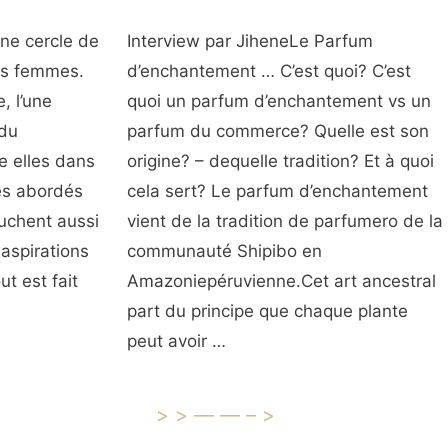
ne cercle de
Interview par JiheneLe Parfum
es femmes.
d’enchantement … C’est quoi? C’est
, l’une
quoi un parfum d’enchantement vs un
 du
parfum du commerce? Quelle est son
e elles dans
origine? – dequelle tradition? Et à quoi
es abordés
cela sert? Le parfum d’enchantement
ouchent aussi
vient de la tradition de parfumero de la
 aspirations
communauté Shipibo en
t est fait
Amazoniepéruvienne.Cet art ancestral
part du principe que chaque plante
peut avoir …
>>——–>