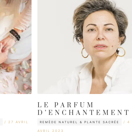
LE PARFUM
D’ENCHANTEMENT
CATÉGORIES
ÉTIQUETTES
ÉTI
27 AVRIL
4
A
REMÈDE NATUREL & PLANTE SACRÉE
AVRIL 2023