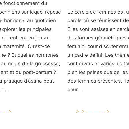
e fonctionnement du
criniens sur lequel repose
Le cercle de femmes est u
re hormonal au quotidien
parole où se réunissent d
explorer les principales
Elles sont assises en cercle
 qui entrent en jeu au
des formes géométriques
 maternité. Qu’est-ce
féminin, pour discuter entr
ne ? Et quelles hormones
un cadre défini. Les thèm
 au cours de la grossesse,
sont divers et variés, ils t
ment et du post-partum ?
bien les peines que de les
a pratique d’asana peut
des femmes présentes. Tou
er …
pour …
—–>
>>——–>