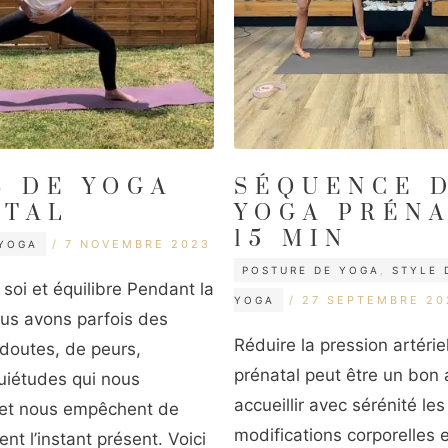
S DE YOGA
SÉQUENCE 
ATAL
YOGA PRÉN
15 MIN
ÉTIQUETTES
7 NOVEMBRE 2023
YOGA
CATÉGORIES
POSTURE DE YOGA
,
STYLE 
soi et équilibre Pendant la
ÉTIQUETTES
27 SEPTEMBRE 20
YOGA
us avons parfois des
Réduire la pression artérie
outes, de peurs,
prénatal peut être un bon a
quiétudes qui nous
accueillir avec sérénité les
 et nous empêchent de
modifications corporelles 
nt l’instant présent. Voici