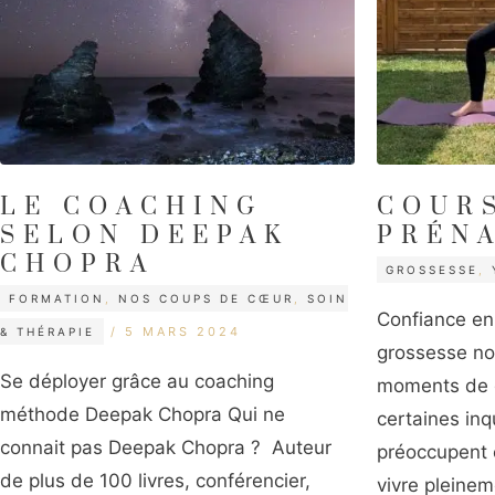
LE COACHING
COUR
SELON DEEPAK
PRÉN
CATÉGORIES
CHOPRA
GROSSESSE
,
CATÉGORIES
FORMATION
,
NOS COUPS DE CŒUR
,
SOIN
Confiance en 
ÉTIQUETTES
5 MARS 2024
& THÉRAPIE
grossesse no
Se déployer grâce au coaching
moments de d
méthode Deepak Chopra Qui ne
certaines in
connait pas Deepak Chopra ? Auteur
préoccupent
de plus de 100 livres, conférencier,
vivre pleineme