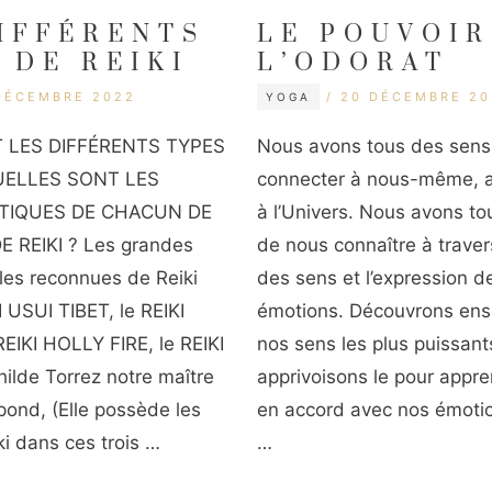
IFFÉRENTS
LE POUVOIR
 DE REIKI
L’ODORAT
CATÉGORIES
UETTES
ÉTIQUETTES
DÉCEMBRE 2022
20 DÉCEMBRE 20
YOGA
 LES DIFFÉRENTS TYPES
Nous avons tous des sens
QUELLES SONT LES
connecter à nous-même, a
TIQUES DE CHACUN DE
à l’Univers. Nous avons to
 REIKI ? Les grandes
de nous connaître à traver
les reconnues de Reiki
des sens et l’expression d
I USUI TIBET, le REIKI
émotions. Découvrons ens
EIKI HOLLY FIRE, le REIKI
nos sens les plus puissant
ilde Torrez notre maître
apprivoisons le pour appre
pond, (Elle possède les
en accord avec nos émoti
ki dans ces trois …
…