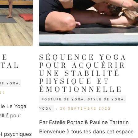
DE
SÉQUENCE YOGA
ATAL
POUR ACQUÉRIR
UNE STABILITÉ
PHYSIQUE ET
DE YOGA
,
ÉMOTIONNELLE
23
CATÉGORIES
POSTURE DE YOGA
,
STYLE DE YOGA
,
lle Le Yoga
ÉTIQUETTES
26 SEPTEMBRE 2023
YOGA
llié pour
Par Estelle Portaz & Pauline Tartarin
Bienvenue à tous.tes dans cet espace
et psychiques