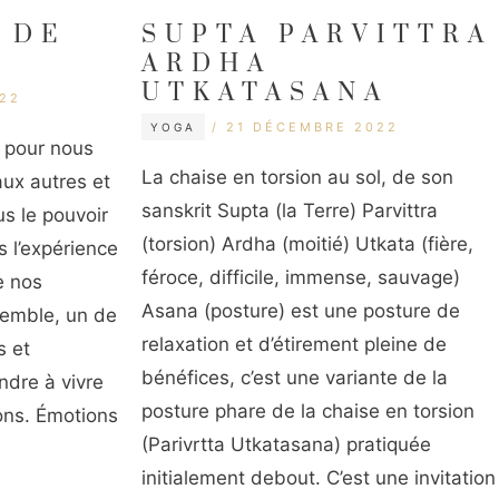
 DE
SUPTA PARVITTRA
ARDHA
UTKATASANA
22
CATÉGORIES
ÉTIQUETTES
21 DÉCEMBRE 2022
YOGA
 pour nous
La chaise en torsion au sol, de son
ux autres et
sanskrit Supta (la Terre) Parvittra
us le pouvoir
(torsion) Ardha (moitié) Utkata (fière,
s l’expérience
féroce, difficile, immense, sauvage)
e nos
Asana (posture) est une posture de
emble, un de
relaxation et d’étirement pleine de
s et
bénéfices, c’est une variante de la
ndre à vivre
posture phare de la chaise en torsion
ons. Émotions
(Parivrtta Utkatasana) pratiquée
initialement debout. C’est une invitation