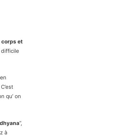
u corps et
ifficile
 en
 C’est
on qu’ on
dhyana
”,
ez à