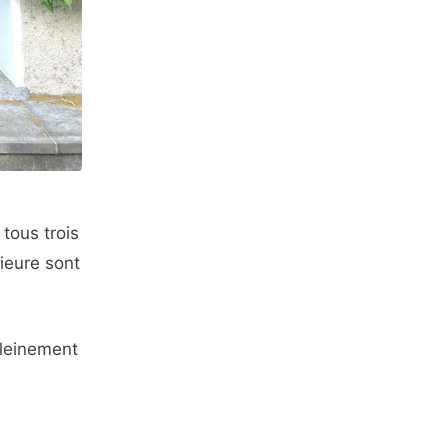
 tous trois
rieure sont
pleinement
e