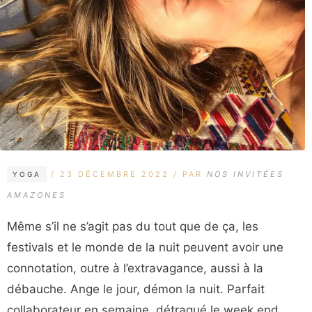
CATÉGORIES
ÉTIQUETTES
23 DÉCEMBRE 2022
PAR
NOS INVITÉES
YOGA
AMAZONES
Même s’il ne s’agit pas du tout que de ça, les
festivals et le monde de la nuit peuvent avoir une
connotation, outre à l’extravagance, aussi à la
débauche. Ange le jour, démon la nuit. Parfait
collaborateur en semaine, détraqué le week end.