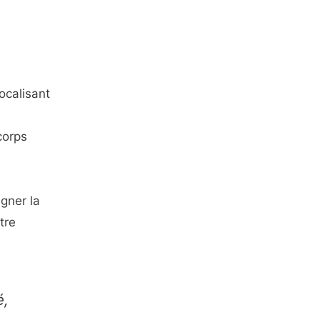
ocalisant
corps
gner la
tre
é,