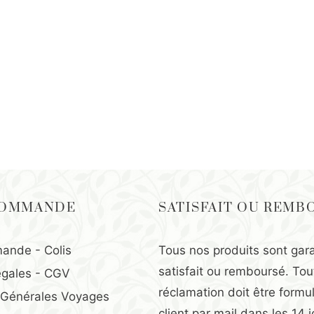
COMMANDE
SATISFAIT OU REMB
ande - Colis
Tous nos produits sont gara
satisfait ou remboursé. Tou
égales
-
CGV
réclamation doit être formul
 Générales Voyages
client par mail dans les 14 