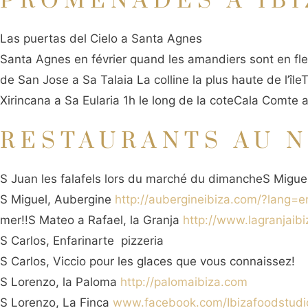
PROMENADES À IBI
Las puertas del Cielo a Santa Agnes
Santa Agnes en février quand les amandiers sont en fle
de San Jose a Sa Talaia La colline la plus haute de l’îleT
Xirincana a Sa Eularia 1h le long de la coteCala Comte a
RESTAURANTS AU N
S Juan les falafels lors du marché du dimancheS Miguel
S Miguel, Aubergine
http://aubergineibiza.com/?lang=e
mer!!S Mateo a Rafael, la Granja
http://www.lagranjaib
S Carlos, Enfarinarte pizzeria
S Carlos, Viccio pour les glaces que vous connaissez!
S Lorenzo, la Paloma
http://palomaibiza.com
S Lorenzo, La Finca
www.facebook.com/Ibizafoodstudi