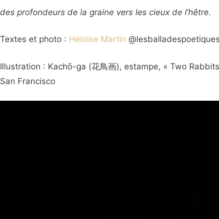
des profondeurs de la graine vers les cieux de l’hêtre.
Textes et photo :
Héloïse Martin
@lesballadespoetiques
Illustration : Kachō-ga (花鳥画), estampe, « Two Rabbit
San Francisco