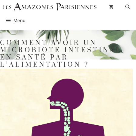
Aller
au
Menu
contenu
COMMENT AVOIR UN
MICROBIOTE INTESTINAL
EN SANTÉ PAR
L’ALIMENTATION ?