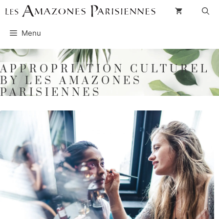
Aller
au
Menu
contenu
APPROPRIATION CULTUREL
BY LES AMAZONES
PARISIENNES