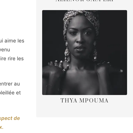
i aime les
evenu
re rire les
entrer au
eillée et
THYA MPOUMA
espect de
x.