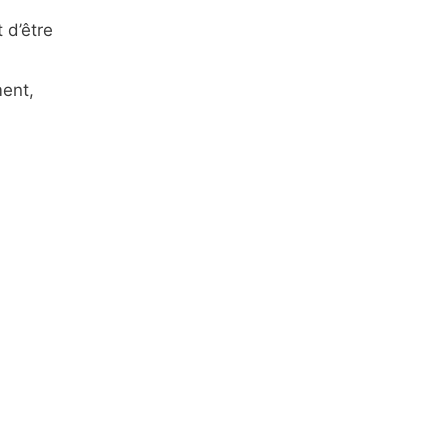
 d’être
ment,