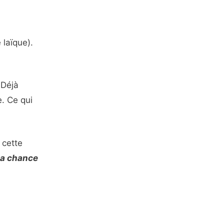
 laïque).
 Déjà
e. Ce qui
 cette
 la chance