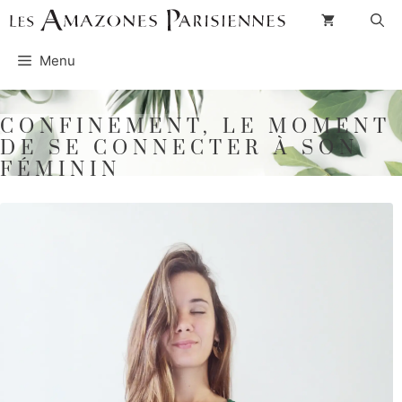
Aller
au
Menu
contenu
CONFINEMENT, LE MOMENT
DE SE CONNECTER À SON
FÉMININ