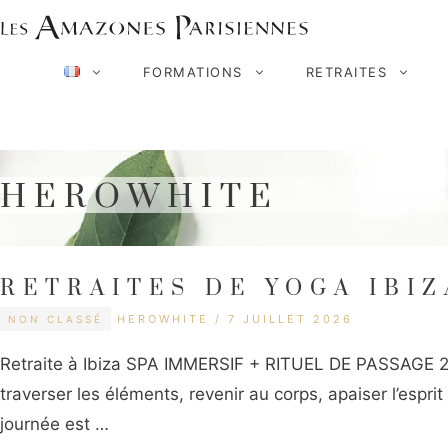
Aller
au
FORMATIONS
RETRAITES
contenu
HEROWHITE
RETRAITES DE YOGA IBIZ
CATÉGORIES
ÉTIQUETTES
HEROWHITE
7 JUILLET 2026
NON CLASSÉ
Retraite à Ibiza SPA IMMERSIF + RITUEL DE PASSAGE 21 
traverser les éléments, revenir au corps, apaiser l’espr
journée est …