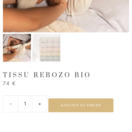
TISSU REBOZO BIO
74
€
-
+
AJOUTER AU PANIER
quantité
de
Tissu