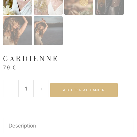
GARDIENNE
79
€
-
+
AJOUTER AU PANIER
quantité
de
Gardienne
Description