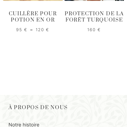
CUILLÈRE POUR
PROTECTION DE LA
POTION EN OR
FORÊT TURQUOISE
Plage
95
€
–
120
€
160
€
de
prix :
95 €
à
120 €
À PROPOS DE NOUS
Notre histoire