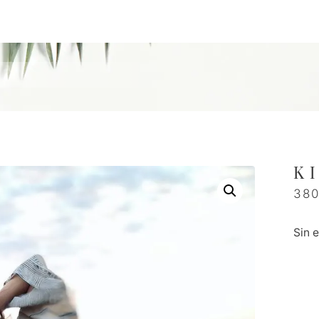
K
38
Sin 