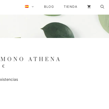
BLOG
TIENDA
IMONO ATHÉNA
0
€
existencias